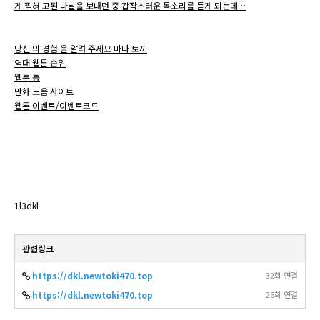
게 찍혀 고된 나날을 보내던 중 갑작스러운 목소리를 듣게 되는데…
당신 의 경험 을 알려 주세요 마나 토끼
역대 웹툰 순위
웹툰 통
만화 모음 사이트
웹툰 이벤트/이벤트코드
1l3dkl
관련링크
https://dkl.newtoki470.top
32회 연결
https://dkl.newtoki470.top
26회 연결