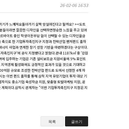
26-02-06 16:53
분위기가 느껴져요돌아가기 살짝 망설여진다고 할까요? ><도트
죠분들이라면 깔끔한 디자인을 선택하면청순한 느낌을 주고 있어
아르바이트 중인 학생이든부담 없이 선택할 수 있는 디자인을금
업을 축으로 한 기업투자촉진지구 지정과 전략산업 벤처펀드 출자
·에너지 사업과 연계한 장기 성장 기반을 마련하겠다는 구상이다.
진지구'에 공식 지정됐다고 밝혔다.관내 1187k㎡ 중 '강원
에 입주하는 기업은 기존 설비보조금 지원비율에 5% 포인트
하고 지역경제 활성화에도 긍정적인 효과가 있을 것으로 기대하고
00억원 규모로 조성한 전략산업 펀드로 도에서 선정한 4개 자
시는 이번 펀드 출자를 통해 삼척 지역 유망기업이 투자 대상 기
별자치도 중소기업 육성자금 지원, 맞춤형 토털마케팅 지원, 온
힘쓸 계획이다.삼척시 관계자는 "이번 기업투자촉진지구 지정은 지
목록
글쓰기