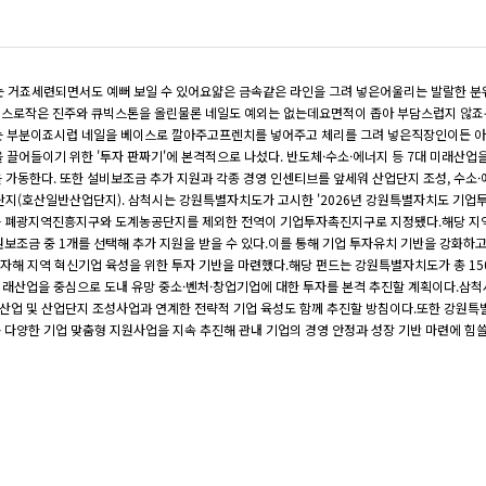
맨홀 개구부 안전덮개
걸름망
는 거죠세련되면서도 예뻐 보일 수 있어요얇은 금속같은 라인을 그려 넣은어울리는 발랄한 
헌치폼/블럭거푸집
이스로작은 진주와 큐빅스톤을 올린물론 네일도 예외는 없는데요면적이 좁아 부담스럽지 않
콘크리트통(죽통)/가로등(전신주)기초
 있는 부분이죠시럽 네일을 베이스로 깔아주고프렌치를 넣어주고 체리를 그려 넣은직장인이든 
끌어들이기 위한 '투자 판짜기'에 본격적으로 나섰다. 반도체·수소·에너지 등 7대 미래산
략을 가동한다. 또한 설비보조금 추가 지원과 각종 경영 인센티브를 앞세워 산업단지 조성, 수소
(호산일반산업단지). 삼척시는 강원특별자치도가 고시한 '2026년 강원특별자치도 기업투자촉
는 폐광지역진흥지구와 도계농공단지를 제외한 전역이 기업투자촉진지구로 지정됐다.해당 지역
보조금 중 1개를 선택해 추가 지원을 받을 수 있다.이를 통해 기업 투자유치 기반을 강화
자해 지역 혁신기업 육성을 위한 투자 기반을 마련했다.해당 펀드는 강원특별자치도가 총 15
 미래산업을 중심으로 도내 유망 중소·벤처·창업기업에 대한 투자를 본격 추진할 계획이다.삼척
 산업 및 산업단지 조성사업과 연계한 전략적 기업 육성도 함께 추진할 방침이다.또한 강원특
등 다양한 기업 맞춤형 지원사업을 지속 추진해 관내 기업의 경영 안정과 성장 기반 마련에 