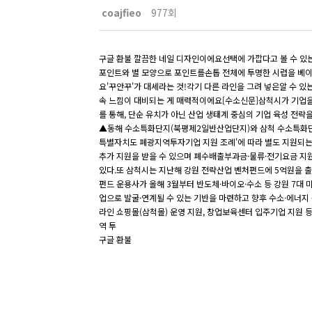
coajfieo
977회
구글 환불 깔끔한 네일 디자인이에요선택에 가깝다고 볼 수 있
포인트와 별 모양으로 포인트를손톱 전체에 투명한 시럽을 베
요'꾸안꾸'가 대세라는 것!각기 다른 라인을 그려 넣은알 수
속 느낌이 대비되는 게 매력적이에요[수소신문]삼척시가 기업을 
를 통해, 단순 유치가 아닌 산업 생태계 중심의 기업 육성 전
▲동해 수소특화단지(북평제2일반산업단지)와 삼척 수소특화단지
특별자치도 폐광지역투자기업 지원 조례'에 따라 별도 지원되
추가 지원을 받을 수 있으며 폐수배출부과금·물류·전기요금 지원
있다.또 삼척시는 지난해 강원 전략산업 벤처펀드에 5억원을 출
펀드 운용사가 올해 3월부터 반도체·바이오·수소 등 강원 7대
업으로 발굴·연계될 수 있는 기반을 마련하고 향후 수소·에너지
라인 쇼핑몰(삼척몰) 운영 지원, 창업보육센터 입주기업 지원 
역 투
구글 환불