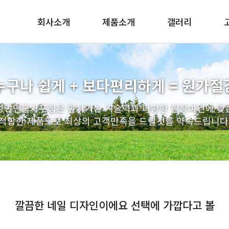
회사소개
제품소개
갤러리
인사말
맨홀 구체/기초/슬라브
조직도
PE사다리
누구나 쉽게 + 보다편리하게 = 원가절
찾아오시는길
배수관 일체형 거푸집
성민맨홀거푸집은 앞서가는 기술력과 다양한 현장여건에 맞
우수받이
적합한 제품으로 최상의 고객만족을 드릴것을 약속드립니다
연결관링
인버터 거푸집
인상용 받침링
엘형 축구 거푸집
원형 거푸집
깔끔한 네일 디자인이에요 선택에 가깝다고 볼
트레치뚜껑
스텐사다리 / 토목자재