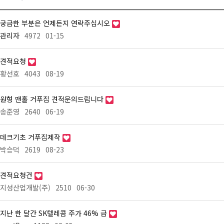
궁금한 부분은 언제든지 연락주십시오
관리자
4972
01-15
견적요청
황선호
4043
08-19
원형 맨홀 거푸집 견적문의드립니다
송준영
2640
06-19
데크기초 거푸집제작
박승덕
2619
08-23
견적요청건
지성산업개발(주)
2510
06-30
지난 한 달간 SK텔레콤 주가 46% 급