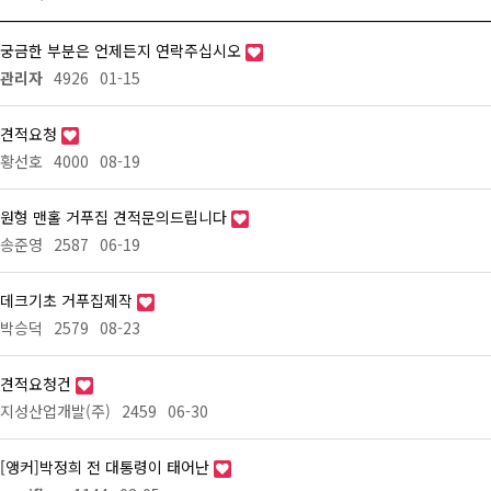
궁금한 부분은 언제든지 연락주십시오
관리자
4926
01-15
견적요청
황선호
4000
08-19
원형 맨홀 거푸집 견적문의드립니다
송준영
2587
06-19
데크기초 거푸집제작
박승덕
2579
08-23
견적요청건
지성산업개발(주)
2459
06-30
[앵커]박정희 전 대통령이 태어난