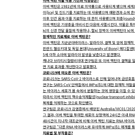
이버 멕틴 약물 작용 기전과 적응증은?
이버 멕틴은 1981년에 의료 의약품으로 사용되게 됐으며 세계보건기구
이(lice) 및 진드기를 치료하는 데 사용됐으며 애완견과 소에 
이후 인간 옴과 이를 치료하는 데 흔히 사용됐으며 회충(round
이버 멕틴은 기생충을 마비시킨 다음에 사멸시킨다. 약물은 특
뇌의 신경 전달 물질에 작용하나, 혈뇌 장벽이 이버멕틴이 뇌에
잠재적인 치료제로 이버 멕틴은?
이버 멕틴은 치군군야바이러스, 말라리아, 결핵 및 암에 잠재적 
핀란드 헬싱키대 및 독일 본대(University of Bonn) 메
5세 이하 소아에 말라리아 발생을 낮춘다고 발견했다.
캐나다 브리티시컬럼비아대 연구팀은 또 이버 멕틴이 결핵을 일
면 치료 효과를 개선한다고 발표했다.
코로나19에 떠오른 이버 멕틴은?
코로나19는 SARS-CoV-2 바이러스로 인해 일어나며 급성호흡
연구는 SARS-CoV 단백질에서 IMPα/β1에 대한 잠재적 역할을 
는 바이러스 세포가 몸 속에서 분할하는 것에 영향을 미칠 수 
따라서 이버 멕틴의 핵수송억제활성(nuclear transport inhib
복제를 억제하는 것으로 확인됐다.
연구팀은 코로나19 감염증에서 배양된 Australia/VIC01/2
그 결과, 이버 멕틴을 투여한 세포의 상청액에 24시간 이내 RN
48시간이 지나자 대조군에 비해 이버 멕틴 치료는 RNA 바이러
연구팀은 "다른 RNA 바이러스와 유사하게 IMPα/β1 매개를 
치료법 및 부작용은?