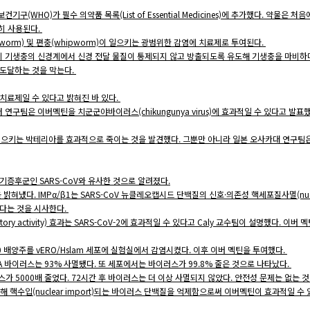
(WHO)가 필수 의약품 목록(List of Essential Medicines)에 추가했다. 약물은 
흔히 사용된다.
worm) 및 편충(whipworm)이 일으키는 광범위한 감염에 치료제로 투여된다.
히 기생충의 신경계에서 신경 전달 물질이 통제되지 않고 방출되도록 유도해 기생충을 마비하
 도달하는 것을 막는다.
치료제일 수 있다고 밝혀진 바 있다.
디칼센터 연구팀은 이버멕틴을 치군군야바이러스(chikungunya virus)에 효과적일 수 있다고 발
으키는 박테리아를 효과적으로 죽이는 것을 발견했다. 그뿐만 아니라 일본 오사카대 연구팀은
기증후군인 SARS-CoV와 유사한 것으로 알려졌다.
밝혀냈다. IMPα/β1는 SARS-CoV 뉴클레오캡시드 단백질의 신호·의존성 핵세포질사멸(nucleoc
있다는 것을 시사한다.
itory activity) 효과는 SARS-CoV-2에 효과적일 수 있다고 Caly 교수팀이 설명했다. 이버 멕
020 배양주를 vERO/Hslam 세포에 실험실에서 감염시켰다. 이후 이버 멕틴을 투여했다.
A 바이러스는 93% 사멸됐다. 또 세포에서는 바이러스가 99.8% 줄은 것으로 나타났다.
스가 5000배 줄었다. 72시간 후 바이러스는 더 이상 사멸되지 않았다. 안전성 문제는 없는 
통해 핵수입(nuclear import)되는 바이러스 단백질을 억제함으로써 이버멕틴이 효과적일 수