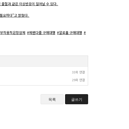
 출혈과 같은 이상반응이 일어날 수 있다.
 필요하다"고 밝혔다.
#부작용적은항암제
#메벤다졸 구매대행
#알로홀 구매대행
#
33회 연결
29회 연결
목록
글쓰기