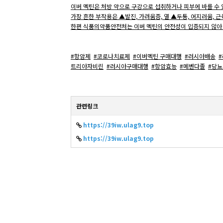
이버 멕틴은 처방 약으로 구강으로 섭취하거나 피부에 바를 수 
가장 흔한 부작용은 ▲발진, 가려움증, 열 ▲두통, 어지러움, 근
한편 식품의약품안전처는 이버 멕틴의 안전성이 입증되지 않아 
#항암제
#코로나치료제
#이버멕틴 구매대행
#러시아배송
트리아자비린
#러시아구매대행
#항암효능
#메벤다졸
#당
관련링크
https://39iw.ulag9.top
https://39iw.ulag9.top