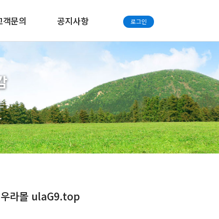
고객문의
공지사항
로그인
감
는
.
라몰 ulaG9.top