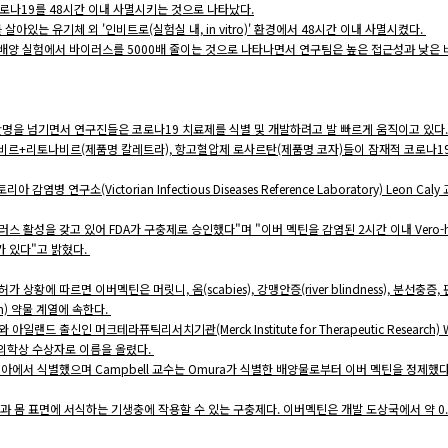
 코로나19를 48시간 이내 사멸시키는 것으로 나타났다.
살아있는 유기체 외 '인비트로(실험실 내, in vitro)' 환경에서 48시간 이내 사멸시켰다.
배양 실험에서 바이러스를 5000배 줄이는 것으로 나타나면서 연구팀은 높은 접근성과 낮은 비용을
1만명을 넘기면서 연구진들은 코로나19 치료제를 식별 및 개발하려고 발 빠르게 움직이고 있다.
나비르+리토나비르(제품명 칼레트라), 항고혈압제 로사르탄(제품명 코자)들이 잠재적 코로나1
 감염병 연구소(Victorian Infectious Diseases Reference Laboratory) Leon C
스 활성을 갖고 있어 FDA가 구충제로 승인했다"며 "이버 멕틴을 감염된 2시간 이내 Vero-h
가 있다"고 밝혔다.
상황에 따르면 이버멕틴은 머릿니, 옴(scabies), 강맹안증(river blindness), 분선충
n) 약물 계열에 속한다.
일랜드 출신인 머크테라퓨틱리서치기관(Merck Institute for Therapeutic Research) W
리의학상 수상자로 이름을 올렸다.
lis 박테리아에서 식별했으며 Campbell 교수는 Omura가 식별한 배양물로부터 이버 멕틴을 정
, 몸과 몸 표면에 서식하는 기생충에 작용할 수 있는 구충제다. 이버멕틴은 개발 도상국에서 약 