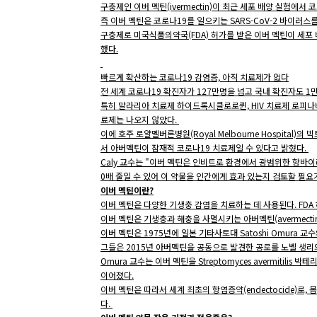
구충제인 이버 멕틴(ivermectin)이 최근 세포 배양 실험에서
즉 이버 멕틴은 코로나19를 일으키는 SARS-CoV-2 바이러스를 
구충제로 미국식품의약국(FDA) 허가를 받은 이버 멕틴이 세포 
했다.
빠르게 확산하는 코로나19 감염증, 아직 치료제가 없다
전 세계 코로나19 확진자가 127만명을 넘고 국내 확진자도 
특히 말라리아 치료제 하이드록시클로로퀸, HIV 치료제 로피
료제는 나오지 않았다.
이에 호주 로얄멜버른병원(Royal Melbourne Hospital)의 빅토리아
서 아버멕틴이 잠재적 코로나19 치료제일 수 있다고 밝혔다.
Caly 교수는 "이버 멕틴은 인비트로 환경에서 광범위한 항바이러
0배 줄일 수 있어 이 약물을 인간에게 효과 있는지 검토할 필요
이버 멕틴이란?
이버 멕틴은 다양한 기생충 감염을 치료하는 데 사용된다. FDA 허가 
이버 멕틴은 기생충과 해충을 사멸시키는 아버멕틴(avermecti
이버 멕틴은 1975년에 일본 기타사토대 Satoshi Omura 교수와 아
그들은 2015년 아버멕틴을 공동으로 발견한 공로를 노벨 생
Omura 교수는 이버 멕틴을 Streptomyces avermiti
이어졌다.
이버 멕틴은 따라서 세계 최초의 항염증약(endectocide)로
다.