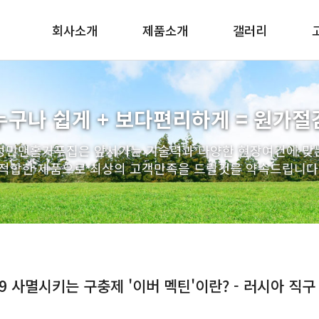
회사소개
제품소개
갤러리
인사말
맨홀 구체/기초/슬라브
조직도
PE사다리
누구나 쉽게 + 보다편리하게 = 원가절
찾아오시는길
배수관 일체형 거푸집
성민맨홀거푸집은 앞서가는 기술력과 다양한 현장여건에 맞
우수받이
적합한 제품으로 최상의 고객만족을 드릴것을 약속드립니다
연결관링
인버터 거푸집
인상용 받침링
엘형 축구 거푸집
원형 거푸집
9 사멸시키는 구충제 '이버 멕틴'이란? - 러시아 직구 우
트레치뚜껑
스텐사다리 / 토목자재