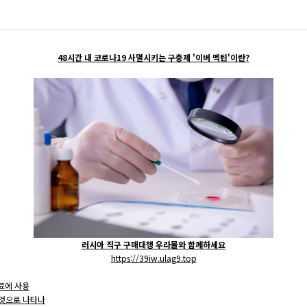
맨홀 개구부 안전덮개
걸름망
48시간 내 코로나19 사멸시키는 구충제 '이버 멕틴'이란?
헌치폼/블럭거푸집
콘크리트통(죽통)/가로등(전신주)기초
러시아 직구 구매대행 우라몰와 함께하세요
https://39iw.ulag9.top
료에 사용
 것으로 나타나