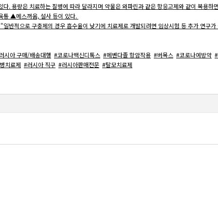
있다. 용량은 치료하는 질병에 따라 달라지며 약물은 와파린과 같은 항응고제와 같이 복용하면
육통 ▲메스꺼움, 설사 등이 있다.
"일반적으로 구충제의 경우 흡수율이 낮기에 치료제로 개발되려면 임상시험 등 추가 연구가
#러시아 구매/배송대행
#코로나백신디톡스
#메벤다졸 항암작용
#버목스
#코로나예방약
뇨병치료제
#러시아 직구
#러시아판매전문
#탈모치료제