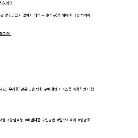
고 있어요.
직 판매되고 있지 않아서 직접 구매(직구)를 해야 한다는 점이에
더라고요!
요. '우라몰' 같은 믿을 만한 구매대행 서비스를 이용하면 어렵
대행
#항암효능
#메벤다졸 구입방법
#탈모치료제
#항암효