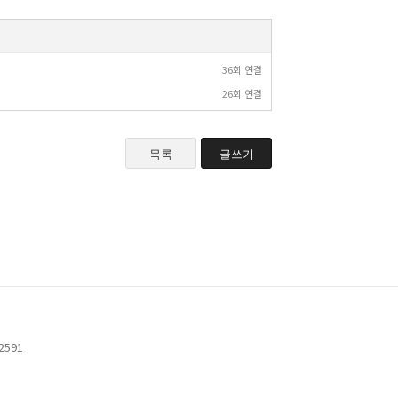
36회 연결
26회 연결
목록
글쓰기
-2591