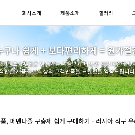
회사소개
제품소개
갤러리
인사말
맨홀 구체/기초/슬라브
조직도
PE사다리
누구나 쉽게 + 보다편리하게 = 원가절
찾아오시는길
배수관 일체형 거푸집
성민맨홀거푸집은 앞서가는 기술력과 다양한 현장여건에 맞
우수받이
적합한 제품으로 최상의 고객만족을 드릴것을 약속드립니다
연결관링
인버터 거푸집
인상용 받침링
엘형 축구 거푸집
원형 거푸집
품, 메벤다졸 구충제 쉽게 구매하기 - 러시아 직구 우라몰
트레치뚜껑
스텐사다리 / 토목자재