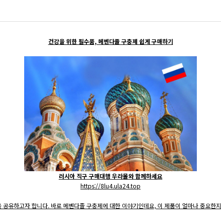
맨홀 개구부 안전덮개
걸름망
건강을 위한 필수품, 메벤다졸 구충제 쉽게 구매하기
헌치폼/블럭거푸집
콘크리트통(죽통)/가로등(전신주)기초
러시아 직구 구매대행 우라몰와 함께하세요
https://8lu4.ula24.top
팁을 공유하고자 합니다. 바로 메벤다졸 구충제에 대한 이야기인데요, 이 제품이 얼마나 중요한