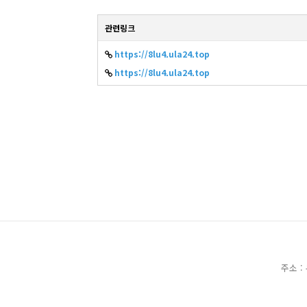
관련링크
https://8lu4.ula24.top
https://8lu4.ula24.top
주소 :