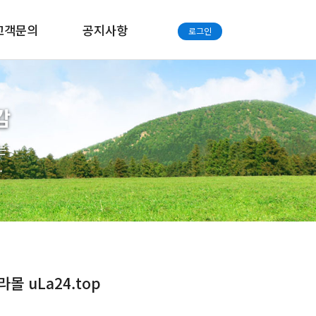
고객문의
공지사항
로그인
감
는
.
 uLa24.top