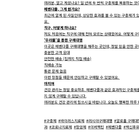
여러분, 알고 계셨나요? 일 년에 두 번씩 구충제를 복용하는 것
메벤다졸, 그게 뭔가요?
최근에 알게 된 사실인데, 상당한 효과를 볼 수 있는 구충제가 
요.
직구, 어떻게 하나요?
저도 처음에는 직구에 대해 전혀 모르는 상태였어요. 어떻게 구
'우라몰'을 통한 구매대행
이곳은 메벤다졸 구매대행을 해주는 곳인데, 정말 믿을 만한 곳
충분한 고객 응대
안전한 배송 (집까지 직접 배송)
직배송 가능
통관 문제 없음
이런 장점들 때문에 안심하고 구매할 수 있었어요.
마치며
건강 관리는 정말 중요하죠. 메벤다졸과 같은 효과적인 구충제를
지 않게 구매할 수 있답니다.
여러분도 건강 관리에 힘쓰시길 바랍니다. 오늘도 행복한 하루 
#구충제
#바이러스치료제
#러시아구매대행
#알로홀 구매대
과
#코로나치료제
#항암제
#이버멕틴
#메벤다졸
#백신후