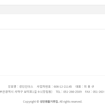
상호명 : 성민인더스
사업자번호 : 606-12-21145
대표 : 최 홍 규
 부산광역시 사하구 보덕포1길 6-1(장림동)
TEL : 051-266-2589
FAX : 051-263
Copyright ©
성민맨홀거푸집.
All rights reserved.