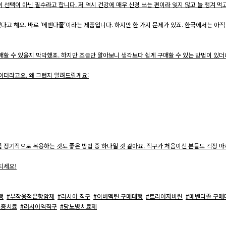
이 선택이 아닌 필수라고 합니다. 저 역시 건강에 매우 신경 쓰는 편이라 잊지 않고 늘 챙겨 먹
있다고 해요. 바로 '메벤다졸'이라는 제품입니다. 하지만 한 가지 문제가 있죠. 한국에서는 아
매할 수 있을지 막막했죠. 하지만 조금만 알아보니 생각보다 쉽게 구매할 수 있는 방법이 있
이더라고요. 왜 그런지 알려드릴게요:
 정기적으로 복용하는 것도 좋은 방법 중 하나일 것 같아요. 직구가 처음이신 분들도 걱정 마세
되세요!
행
#부작용적은항암제
#러시아 직구
#이버멕틴 구매대행
#트리아자비린
#메벤다졸 구매
유증치료
#러시아역직구
#당뇨병치료제