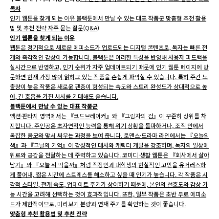
목차
인기 웹툰을 찾게 되는 이유 블랙툰에서 만날 수 있는 대표 작품군 맞춤형 추천 활용
법 및 추천 전략 자주 묻는 질문(Q&A)
인기 웹툰을 찾게 되는 이유
웹툰은 정기적으로 새로운 에피소드가 업로드되는 디지털 콘텐츠로, 독자는 빠른 전
개와 즉각적인 감상이 가능합니다. 블랙툰은 이러한 특성을 반영해 사용자 피드백을
실시간으로 반영하고, 인기 순위가 자주 업데이트되기 때문에 인기 웹툰 페이지에 방
문하면 현재 가장 많이 읽히고 있는 작품을 손쉽게 파악할 수 있습니다. 특히 주간 노
출량이 높은 작품은 새로운 팬층이 형성되는 속도와 스토리 완성도가 상대적으로 높
아, 긴 호흡을 가진 서사를 기대해도 좋습니다.
블랙툰에서 만날 수 있는 대표 작품군
액션·판타지 영역에서는 『코드브레이커』와 『그림자의 검』이 꾸준히 상위를 차
지합니다. 주인공은 초자연적인 능력을 통해 위기 상황을 돌파하거나, 조직 안에서
복잡한 음모와 맞서 싸우는 과정을 보여 줍니다. 로맨스·드라마 라인에서는 『오늘의
색』과 『그날의 기억』이 감성적인 대사와 캐릭터 개발을 강조하며, 독자의 일상에
위로와 공감을 전달하는 데 주력하고 있습니다. 코미디·생활 웹툰은 『회사에서 살아
남기』와 『오늘 뭐 먹을까』처럼 직장인과 대학생의 현실적인 고민을 유머러스하
게 풀어내, 짧은 시간에 스트레스를 해소하고 싶을 때 인기가 높습니다. 각 작품은 시
각적 스타일, 전개 속도, 업데이트 주기가 상이하기 때문에, 본인의 선호도와 감상 가
능 시간을 고려해 선택하는 것이 효과적입니다. 또한, 일부 작품은 초반 무료 에피소
드가 제한적이므로, 미리보기 분량과 연재 주기를 확인하는 것이 좋습니다.
맞춤형 추천 활용법 및 추천 전략