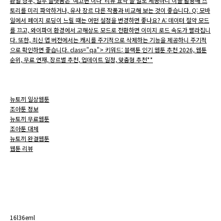
환될 경우, 일부 플랫폼은 ‘예고편’이나 ‘리뷰 요약’을 별도 제공하니 이를 활용해 스
토리를 미리 파악하거나, 유사 장르 다른 작품과 비교해 보는 것이 좋습니다. Q: 모바
일에서 페이지 로딩이 느릴 때는 어떤 설정을 변경하면 좋나요? A: 데이터 절약 모드
를 끄고, 와이파이 환경에서 고해상도 모드로 전환하면 이미지 로드 속도가 빨라집니
다. 또한, 최신 앱 버전에서는 캐시를 주기적으로 삭제하는 기능을 제공하니 주기적
으로 확인하면 좋습니다. class="qa"> 키워드: 블랙툰 인기 웹툰 추천 2026, 웹툰
순위, 무료 연재, 장르별 추천, 업데이트 일정, 맞춤형 추천**
뉴토끼 일상웹툰
조아툰 정보
뉴토끼 무료웹툰
조아툰 대체
뉴토끼 완결웹툰
웹툰 리뷰
16l36eml