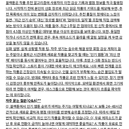
블랙툰은 작품 추천 알고리즘에 사용자의 이전 감상 기록과 별점 정보를 적극 활용합
니다. 시작하기 전에 본인의 선호 장르와 최근 읽은 작품의 키워드를 메모해 두면, 추
천 목록에서 의미 있는 변화를 감지하기 쉬워집니다. 추천 품질이 정체되는 느낌이
들면, ‘최근 인기 순위’ 대신 ‘장르별 필터’와 ‘업데이트 일자’를 조합해 직접 검색해
보는 방식이 도움이 됩니다. 예를 들어, 최근 1주일 간 업데이트 된 신작 중에서도 평
점이 4.5점 이상인 작품은 대부분 평균 이상의 완성도를 보여 줍니다. 또한, 동일한
작가나 시리즈가 연재 중인 경우, 후속 에피소드가 올라올 때 알림 설정을 켜 두면 감
상을 놓치지 않을 수 있습니다.
심화 설명: 실제 상황별 적용 팁, 자주 생기는 실수와 해결 방향 포함 감상 계획이 없
는 주말이나 출퇴근 시간대에 새로운 작품을 찾고자 할 때는 ‘인기 웹툰’과 ‘최신 연
재’ 페이지를 동시에 열어두는 것이 효율적입니다. 이때, 초반 3~5화 정도는 반드시
직접 확인하고, 스토리 톤이 기대한 바와 맞는지 체크하세요. 너무 빠른 전개를 강조
하는 작품은 긴장감이 지속될 수 있으나, 인물 깊이가 부족해 어느 순간 몰입도가 떨
어질 수 있습니다. 반대로 캐릭터 중심 작품은 초반 전개가 느릴 수 있지만, 장기 연재
시 감정선이 풍부해 만족도가 높아집니다. 마지막으로, 모바일 환경에서 화면 크기에
따라 컷 전환이 어색할 경우, 데스크톱으로 전환해 보는 것이 페이지 흐름을 파악하
는 데 유리합니다.
자주 묻는 질문(Q&A)**
Q: 블랙툰에서 인기 웹툰 순위가 바뀌는 주기는 어떻게 되나요? A: 보통 24~48시간
간격으로 새로운 클릭과 평점 데이터를 반영해 순위를 조정합니다. 따라서 매일 한
번씩 확인해도 비교적 최신 인기 작품을 파악할 수 있습니다. Q: 무료 에피소드가 끝
난 후 유료 전환이 급격히 늘어나면 어떻게 대처하면 좋을까요? A: 작품이 유료로 전