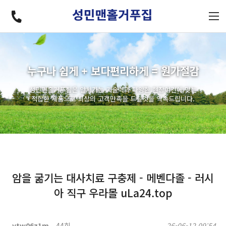
누구나 쉽게 + 보다편리하게 = 원가절감
성민맨홀거푸집은 앞서가는 기술력과 다양한 현장여건에 맞는
적합한 제품으로 최상의 고객만족을 드릴것을 약속드립니다.
암을 굶기는 대사치료 구충제 - 메벤다졸 - 러시
아 직구 우라몰 uLa24.top
ytw06z1m
44회
26-06-12 09:54