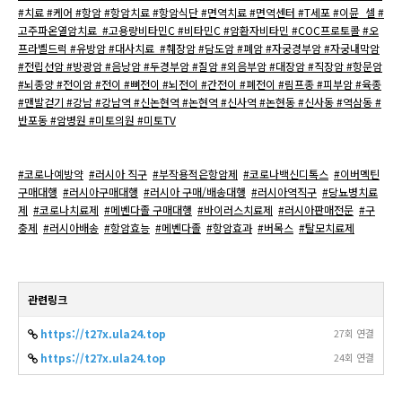
#치료 #케어 #항암 #항암치료 #항암식단 #면역치료 #면역센터 #T세포 #이뮨_셀 #
고주파온열암치료 #고용량비타민C #비타민C #암환자비타민 #COC프로토콜 #오
프라벨드럭 #유방암 #대사치료 #췌장암 #담도암 #폐암 #자궁경부암 #자궁내막암
#전립선암 #방광암 #음낭암 #두경부암 #질암 #외음부암 #대장암 #직장암 #항문암
#뇌종양 #전이암 #전이 #뼈전이 #뇌전이 #간전이 #폐전이 #림프종 #피부암 #육종
#맨발걷기 #강남 #강남역 #신논현역 #논현역 #신사역 #논현동 #신사동 #역삼동 #
반포동 #암병원 #미토의원 #미토TV
#코로나예방약
#러시아 직구
#부작용적은항암제
#코로나백신디톡스
#이버멕틴
구매대행
#러시아구매대행
#러시아 구매/배송대행
#러시아역직구
#당뇨병치료
제
#코로나치료제
#메벤다졸 구매대행
#바이러스치료제
#러시아판매전문
#구
충제
#러시아배송
#항암효능
#메벤다졸
#항암효과
#버목스
#탈모치료제
관련링크
https://t27x.ula24.top
27회 연결
https://t27x.ula24.top
24회 연결