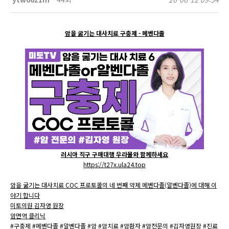
암을 굶기는 대사치료 구충제 - 메벤다졸
러시아 직구 구매대행 우라몰와 함께하세요
https://t27x.ula24.top
암을 굶기는 대사치료 COC 프로토콜의 네 번째 약제 메벤다졸(알벤다졸)에 대해 이
야기 합니다
미토의원 김자영 원장
암면역 클리닉
#구충제 #메벤다졸 #알벤다졸 #암 #암치료 #암환자 #암전문의 #김자영원장 #진료