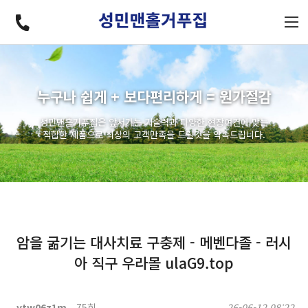
누구나 쉽게 + 보다편리하게 = 원가절감
성민맨홀거푸집은 앞서가는 기술력과 다양한 현장여건에 맞는
적합한 제품으로 최상의 고객만족을 드릴것을 약속드립니다.
암을 굶기는 대사치료 구충제 - 메벤다졸 - 러시
아 직구 우라몰 ulaG9.top
ytw06z1m
75회
26-06-12 08:22