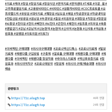
#치료 #케어 #항암 #항암치료 #항암식단 #면역치료 #면역센터 #T세포 #이뮨_셀 #
고주파온열암치료 #고용량비타민C #비타민C #암환자비타민 #COC프로토콜 #오
프라벨드럭 #유방암 #대사치료 #췌장암 #담도암 #폐암 #자궁경부암 #자궁내막암
#전립선암 #방광암 #음낭암 #두경부암 #질암 #외음부암 #대장암 #직장암 #항문암
#뇌종양 #전이암 #전이 #뼈전이 #뇌전이 #간전이 #폐전이 #림프종 #피부암 #육종
#맨발걷기 #강남 #강남역 #신논현역 #논현역 #신사역 #논현동 #신사동 #역삼동 #
반포동 #암병원 #미토의원 #미토TV
#이버멕틴 구매대행
#러시아구매대행
#코로나백신디톡스
#코로나치료제
#탈모
치료제
#메벤다졸 구입방법
#구충제
#알로홀 구매대행
#메벤다졸 구매대행
#메
벤다졸
#이버멕틴
#메벤다졸 항암작용
#바이러스치료제
#백신후유증치료
#항
암효과
#러시아역직구
#코로나예방약
#항암제
#러시아 구매/배송대행
#러시아
배송
관련링크
https://71z.ulag9.top
46회 연결
https://71z.ulag9.top
29회 연결