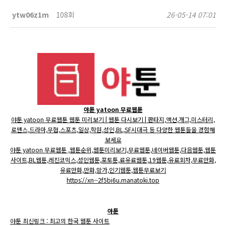
ytw06z1m
108회
26-05-14 07:01
야툰 yatoon 무료웹툰
야툰 yatoon 무료웹툰 웹툰 미리보기 | 웹툰 다시보기 | 판타지,액션,개그,미스터리,
로맨스,드라마,무협,스포츠,일상,학원,성인,BL,SF시대극 등 다양한 웹툰들을 경험해
보세요
야툰 yatoon 무료웹툰 ,웹툰순위,웹툰미리보기,무료웹툰,네이버웹툰,다음웹툰,웹툰
사이트,BL웹툰,레진코믹스,성인웹툰,포토툰,료유료웹툰,19웹툰,유료회차,무료만화,
유료만화,만화,망가,인기웹툰,웹툰무료보기
https://xn--2f5bi6u.manatoki.top
야툰
야툰 최신링크 : 최고의 한국 웹툰 사이트