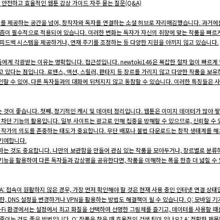
석 안전하고 효율적인 웹툰 감상 가이드 자주 묻는 질문(Q&A)
를 제공하는 공간을 넘어, 창작자와 독자를 연결하는 소셜 허브로 자리매김했습니다. 과거에
리즘이 필수적으로 적용되어 있습니다. 이러한 변화는 독자가 자신의 취향에 맞는 작품을 빠르
 피드백 시스템을 제공하거나, 연재 주기를 조정하는 등 다양한 지원을 아끼지 않고 있습니다.
게 각광받는 이유는 명확합니다. 접근성입니다. newtoki146은 복잡한 절차 없이 빠르게
 있다는 점입니다. 로맨스, 액션, 스릴러, 판타지 등 장르를 가리지 않고 다양한 작품을 보유
인할 수 있어, 다른 독자들과의 대화에 뒤처지지 않고 동참할 수 있습니다. 이러한 특징들은 사
 것이 좋습니다. 첫째, 정기적인 캐시 및 데이터 정리입니다. 웹툰은 이미지 데이터가 많아 
업 차단 기능의 활용입니다. 일부 사이트는 광고로 인해 집중을 방해할 수 있으므로, 신뢰할 
는 작가의 의도를 존중하는 태도가 중요합니다. 무단 배포나 불법 다운로드는 창작 생태계를 
기여합니다.
하는 것도 중요합니다. 나만의 보관함을 만들어 관심 있는 작품을 모아두거나, 장르별로 분류
능을 활용하여 다른 독자들과 감상평을 공유한다면, 작품을 이해하는 폭을 한층 더 넓힐 수 있습
요? A: 접속이 원활하지 않은 경우, 가장 먼저 확인해야 할 것은 현재 사용 중인 인터넷 연결 
한, DNS 설정을 변경하거나 VPN을 활용하는 방법도 해결책이 될 수 있습니다. Q: 모바일 
-Fi 환경에서는 설정에서 최고 화질을 선택하여 선명한 그림체를 즐기고, 데이터를 사용할 때는
이는 것도 좋은 방법입니다. Q: 작품을 찾을 때 효율적인 검색 팁이 있나요? A: 정확한 제목