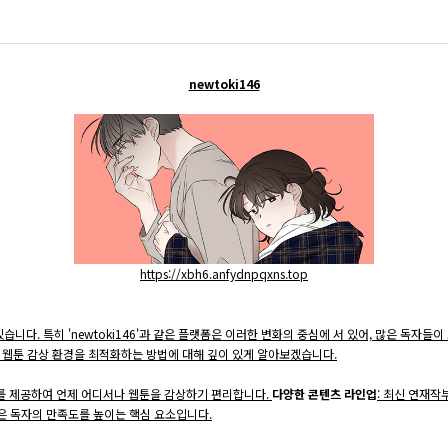
맨홀 개구부 안전덮개
걸름망
newtoki146
헌치폼/블럭거푸집
콘크리트통(죽통)/가로등(전신주)기초
https://xbh6.anfydnpqxns.top
다. 특히 'newtoki146'과 같은 플랫폼은 이러한 변화의 중심에 서 있어, 많은 독자들이
고 웹툰 감상 환경을 최적화하는 방법에 대해 깊이 있게 알아보겠습니다.
스를 제공하여 언제 어디서나 웹툰을 감상하기 편리합니다.
다양한 콘텐츠 라인업
: 최신 연재작
은 독자의 만족도를 높이는 핵심 요소입니다.