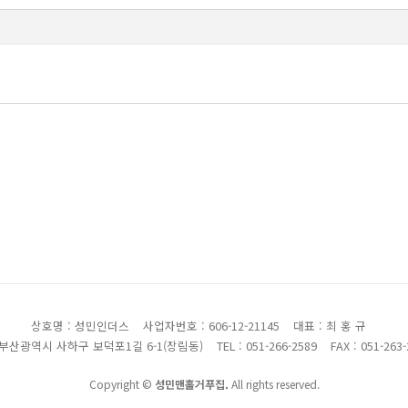
상호명 : 성민인더스
사업자번호 : 606-12-21145
대표 : 최 홍 규
 부산광역시 사하구 보덕포1길 6-1(장림동)
TEL : 051-266-2589
FAX : 051-263
Copyright ©
성민맨홀거푸집.
All rights reserved.