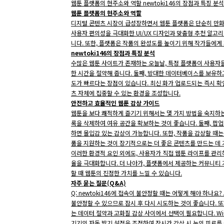
웹툰 플랫폼의 현주소와 역할 newtoki146의 장점과 특징 분
웹툰 플랫폼의 현주소와 역할
디지털 콘텐츠 시장이 급성장하면서 웹툰 플랫폼은 단순히 만화
사용자 편의성을 극대화한 UI/UX 디자인과 맞춤형 추천 알고
니다. 또한, 플랫폼은 작품의 완성도를 높이기 위해 작가들에게
newtoki146의 장점과 특징 분석
수많은 웹툰 사이트가 존재하는 오늘날, 특정 플랫폼이 사용자들에
한 시간을 절약해 줍니다. 둘째, 방대한 데이터베이스를 보유하고
도가 빠르다는 장점이 있습니다. 최신 화가 업로드되는 즉시 확
츠 자체에 집중할 수 있는 환경을 조성합니다.
안전하고 효율적인 웹툰 감상 가이드
웹툰을 보다 쾌적하게 즐기기 위해서는 몇 가지 방법을 숙지하는
록을 삭제하여 여유 공간을 확보하는 것이 좋습니다. 둘째, 팝
하면 몰입감 있는 감상이 가능합니다. 또한, 작품을 감상할 때
품을 지원하는 것이 장기적으로는 더 좋은 콘텐츠를 만드는 데 
이러한 환경적 요인 외에도, 사용자가 직접 웹툰 라이프를 관리
율을 극대화합니다. 더 나아가, 플랫폼에서 제공하는 커뮤니티 기
할 때 웹툰의 진정한 가치를 느낄 수 있습니다.
자주 묻는 질문(Q&A)
Q: newtoki146에 접속이 불안정할 때는 어떻게 해야 하나
불안정할 수 있으므로 잠시 후 다시 시도하는 것이 좋습니다. 또
는 데이터 절약과 고화질 감상 사이에서 선택이 필요합니다. Wi
기기의 자동 밝기 설정을 조정하여 장시간 감상 시 눈의 피로를 줄