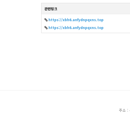
관련링크
https://xbh6.anfydnpqxns.top
https://xbh6.anfydnpqxns.top
주소 :