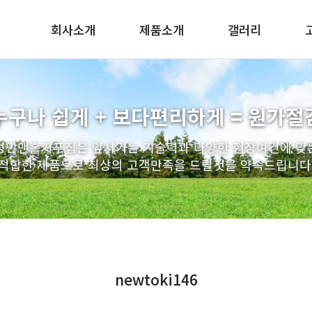
회사소개
제품소개
갤러리
인사말
맨홀 구체/기초/슬라브
조직도
PE사다리
누구나 쉽게 + 보다편리하게 = 원가절
찾아오시는길
배수관 일체형 거푸집
성민맨홀거푸집은 앞서가는 기술력과 다양한 현장여건에 맞
우수받이
적합한 제품으로 최상의 고객만족을 드릴것을 약속드립니다
연결관링
인버터 거푸집
인상용 받침링
엘형 축구 거푸집
원형 거푸집
newtoki146
트레치뚜껑
스텐사다리 / 토목자재