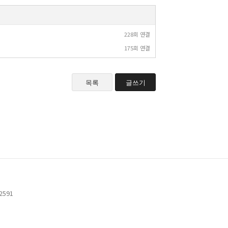
228회 연결
175회 연결
목록
글쓰기
-2591