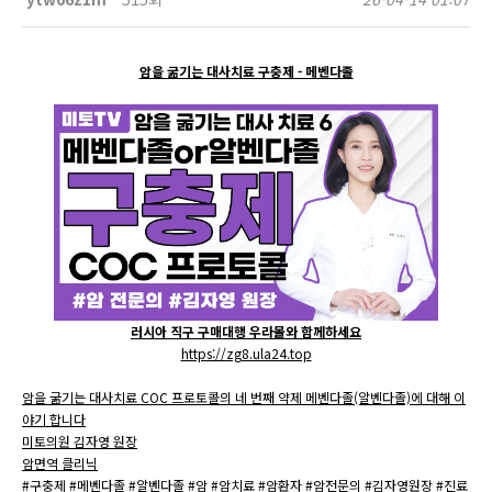
암을 굶기는 대사치료 구충제 - 메벤다졸
러시아 직구 구매대행 우라몰와 함께하세요
https://zg8.ula24.top
암을 굶기는 대사치료 COC 프로토콜의 네 번째 약제 메벤다졸(알벤다졸)에 대해 이
야기 합니다
미토의원 김자영 원장
암면역 클리닉
#구충제 #메벤다졸 #알벤다졸 #암 #암치료 #암환자 #암전문의 #김자영원장 #진료