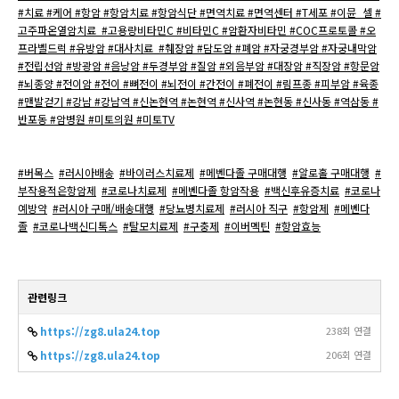
#치료 #케어 #항암 #항암치료 #항암식단 #면역치료 #면역센터 #T세포 #이뮨_셀 #
고주파온열암치료 #고용량비타민C #비타민C #암환자비타민 #COC프로토콜 #오
프라벨드럭 #유방암 #대사치료 #췌장암 #담도암 #폐암 #자궁경부암 #자궁내막암
#전립선암 #방광암 #음낭암 #두경부암 #질암 #외음부암 #대장암 #직장암 #항문암
#뇌종양 #전이암 #전이 #뼈전이 #뇌전이 #간전이 #폐전이 #림프종 #피부암 #육종
#맨발걷기 #강남 #강남역 #신논현역 #논현역 #신사역 #논현동 #신사동 #역삼동 #
반포동 #암병원 #미토의원 #미토TV
#버목스
#러시아배송
#바이러스치료제
#메벤다졸 구매대행
#알로홀 구매대행
#
부작용적은항암제
#코로나치료제
#메벤다졸 항암작용
#백신후유증치료
#코로나
예방약
#러시아 구매/배송대행
#당뇨병치료제
#러시아 직구
#항암제
#메벤다
졸
#코로나백신디톡스
#탈모치료제
#구충제
#이버멕틴
#항암효능
관련링크
https://zg8.ula24.top
238회 연결
https://zg8.ula24.top
206회 연결