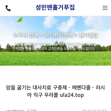
누구나 쉽게 + 보다편리하게 = 원가절감
성민맨홀거푸집은 앞서가는 기술력과 다양한 현장여건에 맞는
적합한 제품으로 최상의 고객만족을 드릴것을 약속드립니다.
암을 굶기는 대사치료 구충제 - 메벤다졸 - 러시
아 직구 우라몰 ula24.top
ytw06z1m
515회
26-04-14 01:07