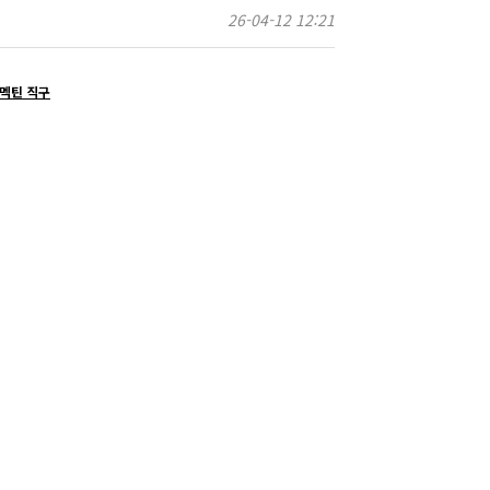
26-04-12 12:21
버멕틴 직구