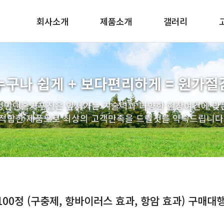
회사소개
제품소개
갤러리
인사말
맨홀 구체/기초/슬라브
조직도
PE사다리
누구나 쉽게 + 보다편리하게 = 원가절
찾아오시는길
배수관 일체형 거푸집
성민맨홀거푸집은 앞서가는 기술력과 다양한 현장여건에 맞
우수받이
적합한 제품으로 최상의 고객만족을 드릴것을 약속드립니다
연결관링
인버터 거푸집
인상용 받침링
엘형 축구 거푸집
원형 거푸집
 100정 (구충제, 항바이러스 효과, 항암 효과) 구매대행
트레치뚜껑
스텐사다리 / 토목자재