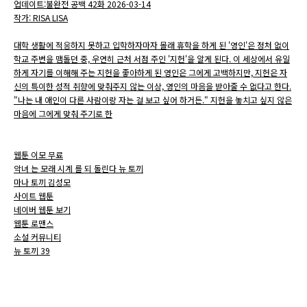
업데이트:불완전 공백 42화 2026-03-14
작가: RISA LISA
대학 생활에 적응하지 못하고 입학하자마자 몰래 휴학을 하게 된 '영인'은 정처 없이
학교 주변을 맴돌던 중, 우연히 근처 서점 주인 '지헌'을 알게 된다. 이 세상에서 유일
하게 자기를 이해해 주는 지헌을 좋아하게 된 영인은 그에게 고백하지만, 지헌은 자
신의 특이한 성적 취향에 맞춰주지 않는 이상, 영인의 마음을 받아줄 수 없다고 한다.
"나는 내 애인이 다른 사람이랑 자는 걸 보고 싶어 하거든." 지헌을 놓치고 싶지 않은
마음에 그에게 맞춰 주기로 한
웹툰 이모 무료
악녀 는 모래 시계 를 되 돌린다 뉴 토끼
마나 토끼 김성모
사이트 웹툰
네이버 웹툰 보기
웹툰 로맨스
소설 커뮤니티
뉴 토끼 39