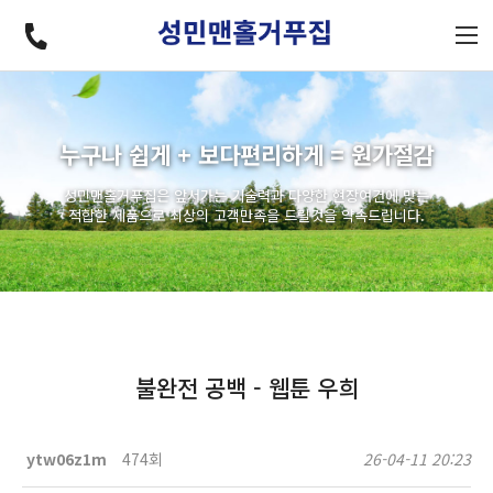
누구나 쉽게 + 보다편리하게 = 원가절감
성민맨홀거푸집은 앞서가는 기술력과 다양한 현장여건에 맞는
적합한 제품으로 최상의 고객만족을 드릴것을 약속드립니다.
불완전 공백 - 웹툰 우희
ytw06z1m
474회
26-04-11 20:23