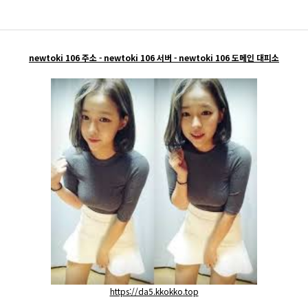
맨홀 개구부 안전덮개
걸름망
newtoki 106 주소 - newtoki 106 서버 - newtoki 106 도메인 대피소
헌치폼/블럭거푸집
콘크리트통(죽통)/가로등(전신주)기초
https://da5.kkokko.top