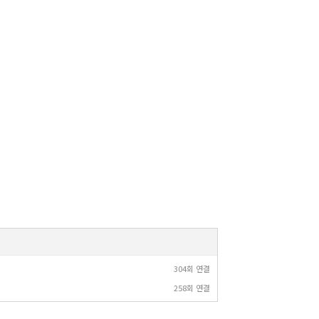
304회 연결
258회 연결