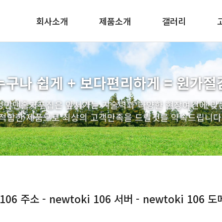
회사소개
제품소개
갤러리
인사말
맨홀 구체/기초/슬라브
조직도
PE사다리
누구나 쉽게 + 보다편리하게 = 원가절
찾아오시는길
배수관 일체형 거푸집
성민맨홀거푸집은 앞서가는 기술력과 다양한 현장여건에 맞
우수받이
적합한 제품으로 최상의 고객만족을 드릴것을 약속드립니다
연결관링
인버터 거푸집
인상용 받침링
엘형 축구 거푸집
원형 거푸집
 106 주소 - newtoki 106 서버 - newtoki 106
트레치뚜껑
스텐사다리 / 토목자재