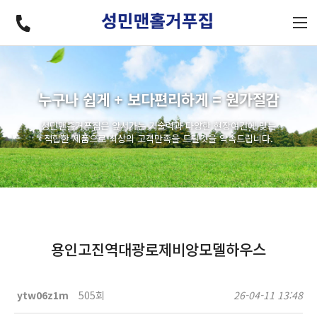
누구나 쉽게 + 보다편리하게 = 원가절감
성민맨홀거푸집은 앞서가는 기술력과 다양한 현장여건에 맞는
적합한 제품으로 최상의 고객만족을 드릴것을 약속드립니다.
용인고진역대광로제비앙모델하우스
ytw06z1m
505회
26-04-11 13:48