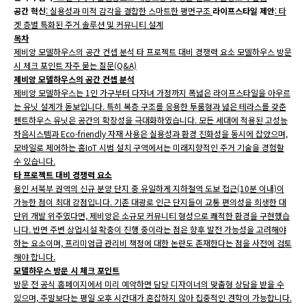
공간 혁신
: 실용성과 미적 감각을 결합한 스마트한 평면구조
라이프스타일 제안
: 타
겟 층별 특화된 주거 솔루션 및 커뮤니티 설계
목차
제비앙 모델하우스의 공간 컨셉 분석 타 프로젝트 대비 경쟁력 요소 모델하우스 방문
시 체크 포인트 자주 묻는 질문(Q&A)
제비앙 모델하우스의 공간 컨셉 분석
제비앙 모델하우스는 1인 가구부터 다자녀 가정까지 폭넓은 라이프스타일을 아우르
는 유닛 설계가 돋보입니다. 특히 복층 구조를 응용한 투룸형과 넓은 테라스를 갖춘
펜트하우스 유닛은 공간의 확장성을 극대화하였습니다. 모든 세대에 적용된 고성능
차음시스템과 Eco-friendly 자재 사용은 실용성과 환경 친화성을 동시에 잡았으며,
모바일로 제어하는 홈IoT 시범 설치 구역에서는 미래지향적인 주거 기술을 경험할
수 있습니다.
타 프로젝트 대비 경쟁력 요소
용인 서북부 권역의 신규 분양 단지 중 유일하게 지하철역 도보 접근(10분 이내)이
가능한 점이 최대 강점입니다. 기존 대광로 인근 단지들이 교통 편의성을 희생한 대
단위 개발 위주였다면, 제비앙은 소규모 커뮤니티 형성으로 쾌적한 환경을 구현했습
니다. 반면 주변 상업시설 확충이 진행 중이라는 점은 향후 발전 가능성을 고려해야
하는 요소이며, 프리미엄급 관리비 책정에 대한 논란도 존재한다는 점을 사전에 검토
해야 합니다.
모델하우스 방문 시 체크 포인트
방문 전 공식 홈페이지에서 미리 예약하면 담당 디자이너의 맞춤형 상담을 받을 수
있으며, 주말보다는 평일 오후 시간대가 혼잡하지 않아 집중적인 견학이 가능합니다.