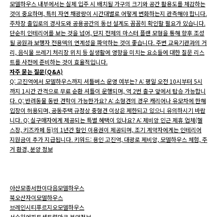
모델하우스 내부에서는 실제 입주 시 배치될 가구의 크기와 공간 활용도를 체감하는
것이 중요하며, 특히 자연 채광량이 시간대별로 어떻게 변화하는지 관측해야 합니다.
주차장 출입로의 경사도와 공용공간의 동선 설계도 꼼꼼히 확인할 필요가 있습니다.
단순히 인테리어를 보는 것을 넘어, 단지 전체의 마스터 플랜 모형을 통해 향후 조성
될 공원과 보행자 전용덱의 연계성을 파악하는 것이 좋습니다. 주변 교육기관과의 거
리, 음식물 쓰레기 처리장 위치 등 실생활에 영향을 미치는 요소들에 대한 질문 리스
트를 사전에 준비하는 것이 효율적입니다.
자주 묻는 질문(Q&A)
Q: 고진역에서 모델하우스까지 셔틀버스 운영 여부는? A: 평일 오전 10시부터 5시
까지 1시간 간격으로 무료 순환 셔틀이 운행되며, 역 2번 출구 앞에서 탑승 가능합니
다. Q: 반려동물 동반 견학이 가능한가요? A: 소형견의 경우 캐리어나 유모차에 한해
입장이 허용되며, 공동주택 규정상 중형견 이상은 제한되고 있으니 유의하시기 바랍
니다. Q: 실구매자에게 제공되는 특별 혜택이 있나요? A: 제비앙 인근 제휴 업체(헬
스장, 키즈카페 등)의 1년간 할인 이용권이 제공되며, 조기 계약자에게는 인테리어
지원금이 추가 지급됩니다. 키워드: 용인 고진역, 대광로 제비앙, 모델하우스 체험, 주
거 환경, 분양 정보
아산모종서한이다음모델하우스
북오산자이모델하우스
브레인시티푸르지오모델하우스
서수원에피트센트럴마크 분양정보