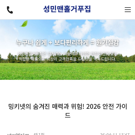
누구나 쉽게 + 보다편리하게 = 원가절감
성민맨홀거푸집은 앞서가는 기술력과 다양한 현장여건에 맞는
적합한 제품으로 최상의 고객만족을 드릴것을 약속드립니다.
밍키넷의 숨겨진 매력과 위험! 2026 안전 가이
드
ytw06z1m
451회
26-04-11 13:47