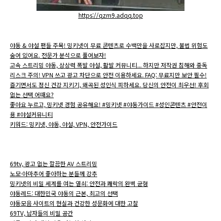
https://qzm9.adqq.top
야동 & 야설 팬들 주목! 밍키넷이 무료 콘텐츠로 수백만을 사로잡지만, 불법 위험도
숨어 있어요. 전문가 분석으로 풀어보자!
고속 스트리밍 야동, 상상력 폭발 야설, 활발 커뮤니티... 하지만 저작권 침해와 중독
리스크 주의! VPN 쓰고 광고 차단으로 안전 이용하세요. FAQ: 무료지만 보안 필수!
즐기면서도 정신 건강 지키기, 왜곡된 성인식 피하세요. 당신의 안전이 최우선! 후회
없는 선택 어때요?
좋아요 누르고, 밍키넷 경험 공유해요! #밍키넷 #야동가이드 #성인콘텐츠 #안전이
용 #야설커뮤니티
키워드: 밍키넷, 야동, 야설, VPN, 안전가이드
69tv, 광고 없는 깔끔한 AV 스트리밍
노모·아마추어 좋아하는 분들께 강추
밍키넷의 비밀 세계를 여는 열쇠: 안전과 쾌락의 완벽 균형
야동레드: 대한민국 야동의 근본, 최고의 선택
야동모음 사이트의 현실과 건강한 성문화에 대한 고찰
69TV, 남자들의 비밀 공간