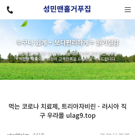
누구나 쉽게 + 보다편리하게 = 원가절감
성민맨홀거푸집은 앞서가는 기술력과 다양한 현장여건에 맞는
적합한 제품으로 최상의 고객만족을 드릴것을 약속드립니다.
먹는 코로나 치료제, 트리아자비린 - 러시아 직
구 우라몰 ulag9.top
ytw06z1m
541회
26-04-11 06:45