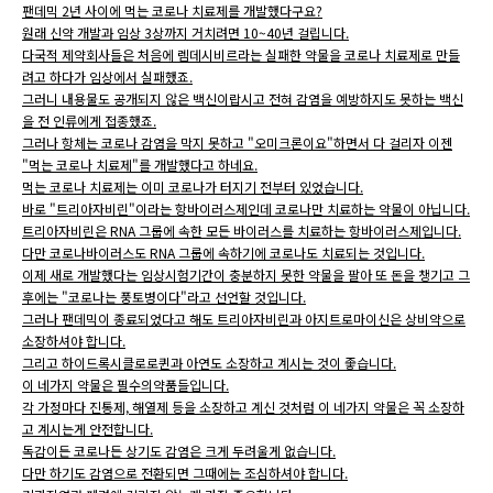
팬데믹 2년 사이에 먹는 코로나 치료제를 개발했다구요?
원래 신약 개발과 임상 3상까지 거치려면 10~40년 걸립니다.
다국적 제약회사들은 처음에 렘데시비르라는 실패한 약물을 코로나 치료제로 만들
려고 하다가 임상에서 실패했죠.
그러니 내용물도 공개되지 않은 백신이랍시고 전혀 감염을 예방하지도 못하는 백신
을 전 인류에게 접종했죠.
그러나 항체는 코로나 감염을 막지 못하고 "오미크론이요"하면서 다 걸리자 이젠
"먹는 코로나 치료제"를 개발했다고 하네요.
먹는 코로나 치료제는 이미 코로나가 터지기 전부터 있었습니다.
바로 "트리아자비린"이라는 항바이러스제인데 코로나만 치료하는 약물이 아닙니다.
트리아자비린은 RNA 그룹에 속한 모든 바이러스를 치료하는 항바이러스제입니다.
다만 코로나바이러스도 RNA 그룹에 속하기에 코로나도 치료되는 것입니다.
이제 새로 개발했다는 임상시험기간이 충분하지 못한 약물을 팔아 또 돈을 챙기고 그
후에는 "코로나는 풍토병이다"라고 선언할 것입니다.
그러나 팬데믹이 종료되었다고 해도 트리아자비린과 아지트로마이신은 상비약으로
소장하셔야 합니다.
그리고 하이드록시클로로퀸과 아연도 소장하고 계시는 것이 좋습니다.
이 네가지 약물은 필수의약품들입니다.
각 가정마다 진통제, 해열제 등을 소장하고 계신 것처럼 이 네가지 약물은 꼭 소장하
고 계시는게 안전합니다.
독감이든 코로나든 상기도 감염은 크게 두려울게 없습니다.
다만 하기도 감염으로 전환되면 그때에는 조심하셔야 합니다.