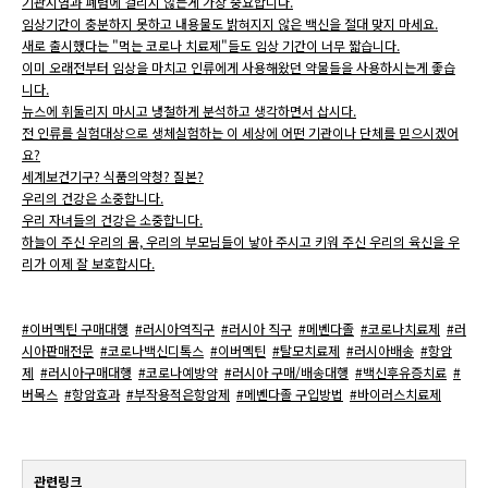
기관지염과 폐렴에 걸리지 않는게 가장 중요합니다.
임상기간이 충분하지 못하고 내용물도 밝혀지지 않은 백신을 절대 맞지 마세요.
새로 출시했다는 "먹는 코로나 치료제"들도 임상 기간이 너무 짧습니다.
이미 오래전부터 임상을 마치고 인류에게 사용해왔던 약물들을 사용하시는게 좋습
니다.
뉴스에 휘둘리지 마시고 냉철하게 분석하고 생각하면서 삽시다.
전 인류를 실험대상으로 생체실험하는 이 세상에 어떤 기관이나 단체를 믿으시겠어
요?
세계보건기구? 식품의약청? 질본?
우리의 건강은 소중합니다.
우리 자녀들의 건강은 소중합니다.
하늘이 주신 우리의 몸, 우리의 부모님들이 낳아 주시고 키워 주신 우리의 육신을 우
리가 이제 잘 보호합시다.
#이버멕틴 구매대행
#러시아역직구
#러시아 직구
#메벤다졸
#코로나치료제
#러
시아판매전문
#코로나백신디톡스
#이버멕틴
#탈모치료제
#러시아배송
#항암
제
#러시아구매대행
#코로나예방약
#러시아 구매/배송대행
#백신후유증치료
#
버목스
#항암효과
#부작용적은항암제
#메벤다졸 구입방법
#바이러스치료제
관련링크