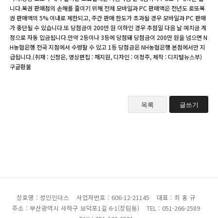
니다.복권 판매점의 손해를 줄이기 위해 전체 모바일과 PC 판매액은 전년도 로또복
권 판매액의 5% 이내로 제한되고, 주간 판매 한도가 초과될 경우 모바일과 PC 판매
가 중단될 수 있습니다.또 당첨금이 200만 원 이하인 경우 추첨일 다음 날 예치금 계
정으로 자동 입금됩니다.만약 2등이나 3등에 당첨돼 당첨금이 200만 원을 넘으면 N
H농협은행 전국 지점에서 수령할 수 있고 1등 당첨금은 NH농협은행 본점에서만 지
급됩니다.(취재 : 신정은, 영상편집 : 채지원, 디자인 : 이정주, 제작 : 디지털뉴스부)
구글환불
목록
글쓰기
상호명 : 성민인더스
사업자번호 : 606-12-21145
대표 : 최 홍 규
주소 : 부산광역시 사하구 보덕포1길 6-1(장림동)
TEL : 051-266-2589