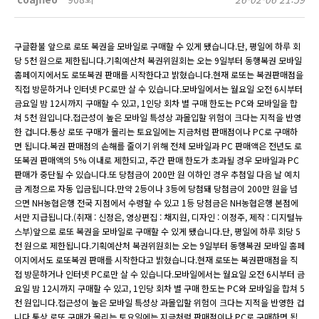
구글환불 앞으로 로또 복권을 모바일로 구매할 수 있게 됐습니다.단, 평일에 하루 회
당 5천 원으로 제한됩니다.기획예산처 복권위원회는 오는 9일부터 동행복권 모바일
홈페이지에서도 로또복권 판매를 시작한다고 밝혔습니다.현재 로또는 복권판매점을
직접 방문하거나 인터넷 PC로만 살 수 있습니다.모바일에서는 월요일 오전 6시부터
금요일 밤 12시까지 구매할 수 있고, 1인당 회차 별 구매 한도는 PC와 모바일을 합
쳐 5천 원입니다.접근성이 높은 모바일 특성상 과몰입할 위험이 크다는 지적을 반영
한 겁니다.통상 로또 구매가 몰리는 토요일에는 지금처럼 판매점이나 PC로 구매하
면 됩니다.복권 판매점의 손해를 줄이기 위해 전체 모바일과 PC 판매액은 전년도 로
또복권 판매액의 5% 이내로 제한되고, 주간 판매 한도가 초과될 경우 모바일과 PC
판매가 중단될 수 있습니다.또 당첨금이 200만 원 이하인 경우 추첨일 다음 날 예치
금 계정으로 자동 입금됩니다.만약 2등이나 3등에 당첨돼 당첨금이 200만 원을 넘
으면 NH농협은행 전국 지점에서 수령할 수 있고 1등 당첨금은 NH농협은행 본점에
서만 지급됩니다.(취재 : 신정은, 영상편집 : 채지원, 디자인 : 이정주, 제작 : 디지털뉴
스부)앞으로 로또 복권을 모바일로 구매할 수 있게 됐습니다.단, 평일에 하루 회당 5
천 원으로 제한됩니다.기획예산처 복권위원회는 오는 9일부터 동행복권 모바일 홈페
이지에서도 로또복권 판매를 시작한다고 밝혔습니다.현재 로또는 복권판매점을 직
접 방문하거나 인터넷 PC로만 살 수 있습니다.모바일에서는 월요일 오전 6시부터 금
요일 밤 12시까지 구매할 수 있고, 1인당 회차 별 구매 한도는 PC와 모바일을 합쳐 5
천 원입니다.접근성이 높은 모바일 특성상 과몰입할 위험이 크다는 지적을 반영한 겁
니다.통상 로또 구매가 몰리는 토요일에는 지금처럼 판매점이나 PC로 구매하면 됩