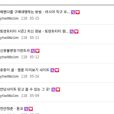
메벤다졸 구매대행하는 방법 - 러시아 직구 우...
ytw06z1m
118
05-15
토렌트티티 시즌2 최신 정보 - 토렌트티티 뭔...
ytw06z1m
118
05-11
신용불량장기렌트카
ytw06z1m
118
05-12
호랑이 굴 - 웹툰 미리보기 사이트
ytw06z1m
118
05-16
만남사이트 믿고 쓸 수 있는 그 곳!
ytw06z1m
118
05-09
천만청춘 - 툰코