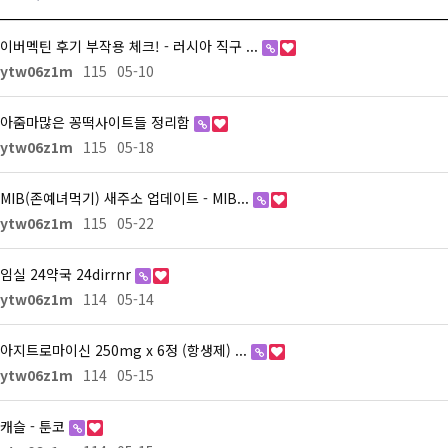
이버멕틴 후기 부작용 체크! - 러시아 직구 ...
ytw06z1m
115
05-10
아줌마많은 꽁떡사이트들 정리함
ytw06z1m
115
05-18
MIB(존예녀먹기) 새주소 업데이트 - MIB...
ytw06z1m
115
05-22
임실 24약국 24dirrnr
ytw06z1m
114
05-14
아지트로마이신 250mg x 6정 (항생제) ...
ytw06z1m
114
05-15
캐슬 - 툰코