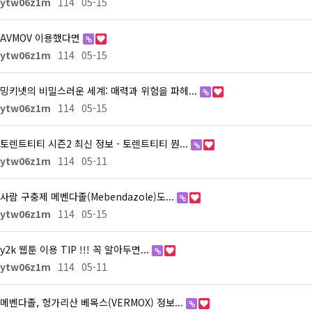
ytw06z1m
114
05-15
AVMOV 이용했다면
ytw06z1m
114
05-15
밍키넷의 비밀스러운 세계: 매력과 위험을 파헤...
ytw06z1m
114
05-15
토렌트티티 시즌2 최신 정보 - 토렌트티티 뭔...
ytw06z1m
114
05-11
사람 구충제 메벤다졸(Mebendazole)도...
ytw06z1m
114
05-15
y2k 웹툰 이용 TIP !!! 꼭 알아두면...
ytw06z1m
114
05-11
메벤다졸, 헝가리산 베목스(VERMOX) 정보...