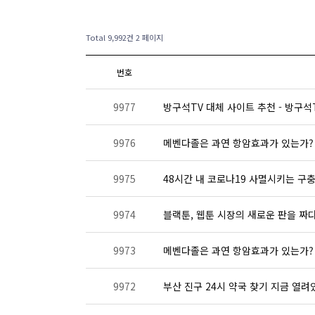
Total 9,992건
2 페이지
번호
9977
방구석TV 대체 사이트 추천 - 방구석T
9976
메벤다졸은 과연 항암효과가 있는가? -
9975
48시간 내 코로나19 사멸시키는 구충제
9974
블랙툰, 웹툰 시장의 새로운 판을 짜
9973
메벤다졸은 과연 항암효과가 있는가? -
9972
부산 진구 24시 약국 찾기 지금 열려있