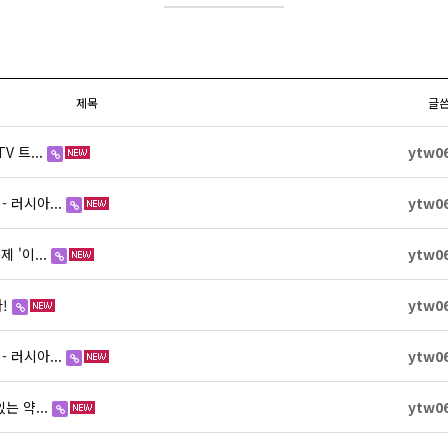
맨홀 개구부 안전덮개
걸름망
헌치폼/블럭거푸집
제목
글
콘크리트통(죽통)/가로등(전신주)기초
V 트...
ytw0
 러시아...
ytw0
 '이...
ytw0
다!
ytw0
 러시아...
ytw0
는 약...
ytw0