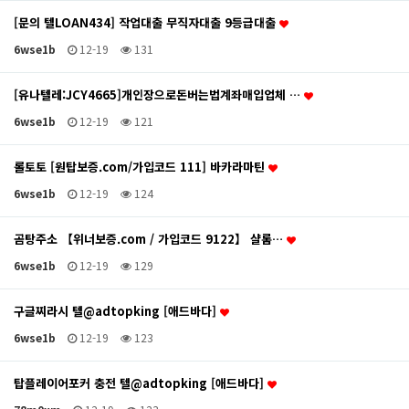
[문의 텔LOAN434] 작업대출 무직자대출 9등급대출
6wse1b
12-19
131
[유나텔레:JCY4665]개인장으로돈버는법계좌매입업체 …
6wse1b
12-19
121
롤토토 [원탑보증.com/가입코드 111] 바카라마틴
6wse1b
12-19
124
곰탕주소 【위너보증.com / 가입코드 9122】 샬롬…
6wse1b
12-19
129
구글찌라시 텔@adtopking [애드바다]
6wse1b
12-19
123
탑플레이어포커 충전 텔@adtopking [애드바다]