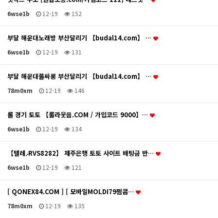
6wse1b
12-19
152
부달 해운대노래방 부산달리기 【budal14.com】 …
6wse1b
12-19
131
부달 해운대풀싸롱 부산달리기 【budal14.com】 …
78m0xm
12-19
146
롤 경기 토토 【룰라웃음.COM / 가입코드 9000】…
6wse1b
12-19
134
【텔레⸝RVS8282】 제주은행 토토 사이트 배팅금 반…
6wse1b
12-19
121
[ QONEX84.COM ] [ 모바일MOLDI79쩜콤…
78m0xm
12-19
135