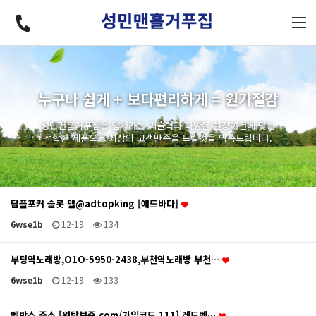
누구나 쉽게 + 보다편리하게 = 원가절감
성민맨홀거푸집은 앞서가는 기술력과 다양한 현장여건에 맞는
적합한 제품으로 최상의 고객만족을 드릴것을 약속드립니다.
탑플포커 슬롯 텔@adtopking [애드바다]
6wse1b
12-19
134
부평역노래방,O1O-5950-2438,부천역노래방 부천…
6wse1b
12-19
133
벳박스 주소 [원탑보증.com/가입코드 111] 레드벳…